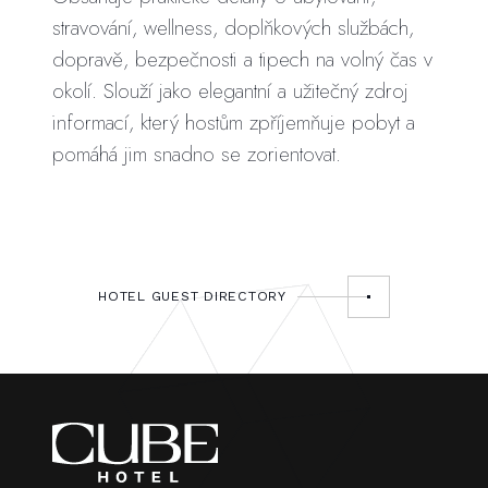
stravování, wellness, doplňkových službách,
dopravě, bezpečnosti a tipech na volný čas v
okolí. Slouží jako elegantní a užitečný zdroj
informací, který hostům zpříjemňuje pobyt a
pomáhá jim snadno se zorientovat.
HOTEL GUEST DIRECTORY