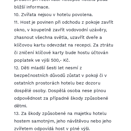
bližší informace.
10. Zvířata nejsou v hotelu povolena.
11. Host je povinen při odchodu z pokoje zavřít
okno, v koupelně zavřít vodovodní uzávěry,
zhasnout všechna světla, uzavřít dveře a
klíčovou kartu odevzdat na recepci. Za ztrátu
či zničení klíčové karty bude hostu účtován
poplatek ve výši 500,- Kč.
12. Děti mladší šesti let nesmí z
bezpečnostních důvodů zůstat v pokoji či v
ostatních prostorách hotelu bez dozoru
dospělé osoby. Dospělá osoba nese plnou
odpovědnost za případné škody způsobené
dětmi.
13. Za škody způsobené na majetku hotelu
hostem samotným, jeho návštěvou nebo jeho
zvířetem odpovídá host v plné výši.