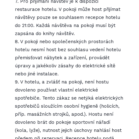
7. Pro přijímání návštěv je k dispozici
restaurace hotelu. V pokoji může host přijímat
návštěvy pouze se souhlasem recepce hotelu
do 21:00. Každá návštěva na pokoji musí být
zapsána do knihy návštěv.
8. V pokoji nebo společenských prostorách
hotelu nesmí host bez souhlasu vedení hotelu
přemisťovat nábytek a zařízení, provádět
úpravy a jakékoliv zásahy do elektrické sítě
nebo jiné instalace.
9. V hotelu, a zvlášť na pokoji, není hostu
dovoleno používat vlastní elektrické
spotřebiče. Tento zákaz se netýká elektrických
spotřebičů sloužícím osobní hygieně (holicích,
příp. masážních strojků, apod.). Hostu není
dovoleno brát do pokoje sportovní nářadí
(kola, lyže), nutnost jejich úschovy nahlásí host
předem při rezervaci. Recepce hotelu podá