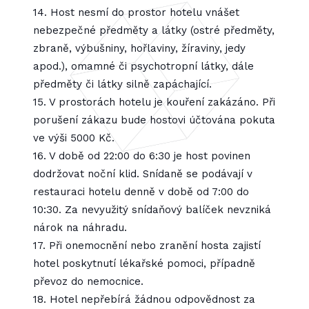
14. Host nesmí do prostor hotelu vnášet
nebezpečné předměty a látky (ostré předměty,
zbraně, výbušniny, hořlaviny, žíraviny, jedy
apod.), omamné či psychotropní látky, dále
předměty či látky silně zapáchající.
15. V prostorách hotelu je kouření zakázáno. Při
porušení zákazu bude hostovi účtována pokuta
ve výši 5000 Kč.
16. V době od 22:00 do 6:30 je host povinen
dodržovat noční klid. Snídaně se podávají v
restauraci hotelu denně v době od 7:00 do
10:30. Za nevyužitý snídaňový balíček nevzniká
nárok na náhradu.
17. Při onemocnění nebo zranění hosta zajistí
hotel poskytnutí lékařské pomoci, případně
převoz do nemocnice.
18. Hotel nepřebírá žádnou odpovědnost za