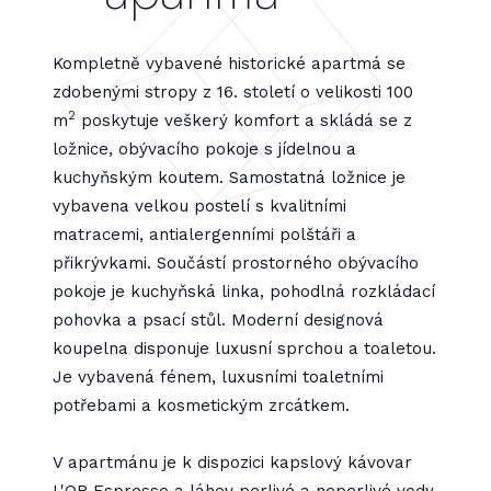
Kompletně vybavené historické apartmá se
zdobenými stropy z 16. století o velikosti 100
2
m
poskytuje veškerý komfort a skládá se z
ložnice, obývacího pokoje s jídelnou a
kuchyňským koutem. Samostatná ložnice je
vybavena velkou postelí s kvalitními
matracemi, antialergenními polštáři a
přikrývkami. Součástí prostorného obývacího
pokoje je kuchyňská linka, pohodlná rozkládací
pohovka a psací stůl. Moderní designová
koupelna disponuje luxusní sprchou a toaletou.
Je vybavená fénem, luxusními toaletními
potřebami a kosmetickým zrcátkem.
V apartmánu je k dispozici kapslový kávovar
L'OR Espresso a láhev perlivé a neperlivé vody