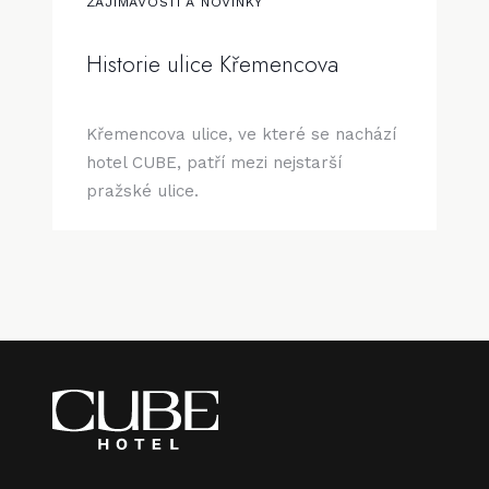
ZAJÍMAVOSTI A NOVINKY
Historie ulice Křemencova
Křemencova ulice, ve které se nachází
hotel CUBE, patří mezi nejstarší
pražské ulice.