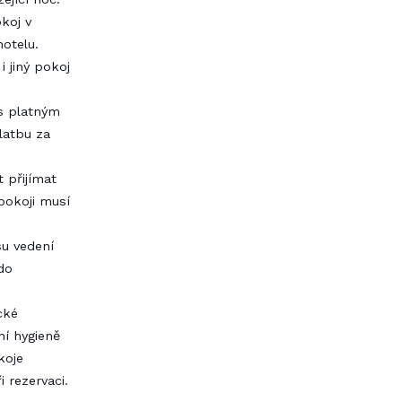
koj v
otelu.
i jiný pokoj
 s platným
latbu za
t přijímat
pokoji musí
su vedení
do
cké
ní hygieně
koje
i rezervaci.