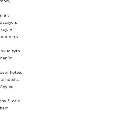
omoci,
m a v
kovaných.
koji. V
terá mu v
pokud tyto
ednáním
dení hotelu.
i hotelu.
lány na
hy či celé
sahem