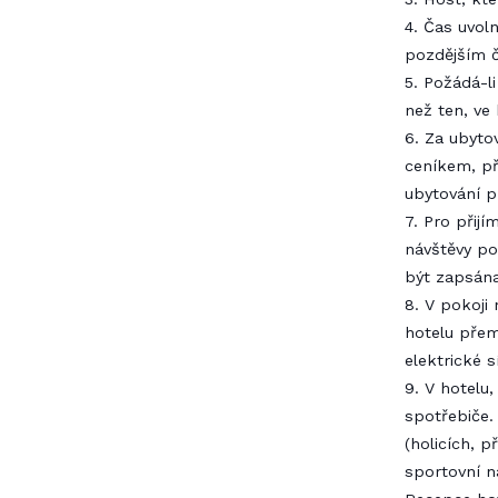
4. Čas uvol
pozdějším č
5. Požádá-l
než ten, ve
6. Za ubyto
ceníkem, p
ubytování 
7. Pro přijí
návštěvy po
být zapsána
8. V pokoji
hotelu přem
elektrické s
9. V hotelu,
spotřebiče.
(holicích, 
sportovní ná