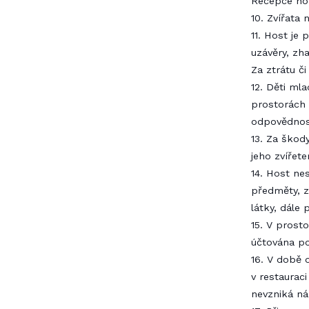
Recepce hot
10. Zvířata 
11. Host je
uzávěry, zh
Za ztrátu č
12. Děti ml
prostorách
odpovědnos
13. Za ško
jeho zvířet
14. Host ne
předměty, z
látky, dále 
15. V prost
účtována po
16. V době 
v restaurac
nevzniká ná