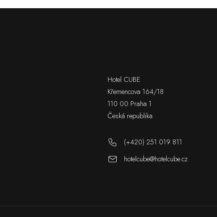
Hotel CUBE
Křemencova 164/18
110 00 Praha 1
Česká republika
(+420) 251 019 811
hotelcube@hotelcube.cz