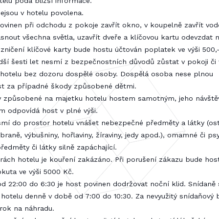
elu podá bližší informace.
nejsou v hotelu povolena.
 povinen při odchodu z pokoje zavřít okno, v koupelně zavřít vo
asnout všechna světla, uzavřít dveře a klíčovou kartu odevzdat n
i zničení klíčové karty bude hostu účtován poplatek ve výši 500,
adší šesti let nesmí z bezpečnostních důvodů zůstat v pokoji či
 hotelu bez dozoru dospělé osoby. Dospělá osoba nese plnou
t za případné škody způsobené dětmi.
dy způsobené na majetku hotelu hostem samotným, jeho návšt
em odpovídá host v plné výši.
smí do prostor hotelu vnášet nebezpečné předměty a látky (os
braně, výbušniny, hořlaviny, žíraviny, jedy apod.), omamné či p
předměty či látky silně zapáchající.
orách hotelu je kouření zakázáno. Při porušení zákazu bude hos
kuta ve výši 5000 Kč.
od 22:00 do 6:30 je host povinen dodržovat noční klid. Snídaně 
i hotelu denně v době od 7:00 do 10:30. Za nevyužitý snídaňový 
rok na náhradu.