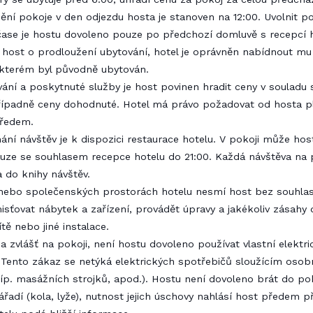
nění pokoje v den odjezdu hosta je stanoven na 12:00. Uvolnit po
ase je hostu dovoleno pouze po předchozí domluvě s recepcí h
i host o prodloužení ubytování, hotel je oprávněn nabídnout mu 
 kterém byl původně ubytován.
vání a poskytnuté služby je host povinen hradit ceny v souladu
řípadně ceny dohodnuté. Hotel má právo požadovat od hosta p
předem.
mání návštěv je k dispozici restaurace hotelu. V pokoji může hos
uze se souhlasem recepce hotelu do 21:00. Každá návštěva na 
 do knihy návštěv.
 nebo společenských prostorách hotelu nesmí host bez souhla
isťovat nábytek a zařízení, provádět úpravy a jakékoliv zásahy 
ítě nebo jiné instalace.
 a zvlášť na pokoji, není hostu dovoleno používat vlastní elektri
 Tento zákaz se netýká elektrických spotřebičů sloužícím osob
příp. masážních strojků, apod.). Hostu není dovoleno brát do po
řadí (kola, lyže), nutnost jejich úschovy nahlásí host předem př