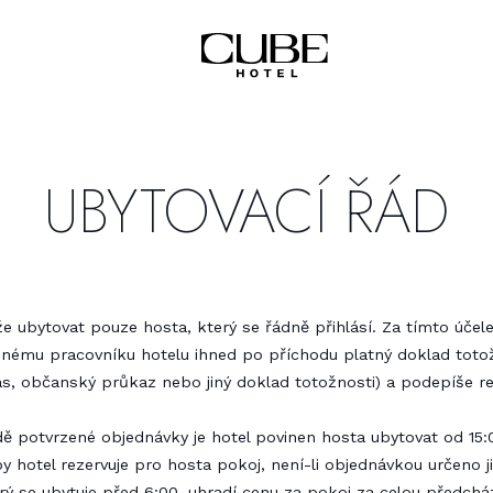
UBYTOVACÍ ŘÁD
že ubytovat pouze hosta, který se řádně přihlásí. Za tímto účel
šnému pracovníku hotelu ihned po příchodu platný doklad toto
as, občanský průkaz nebo jiný doklad totožnosti) a podepíše re
dě potvrzené objednávky je hotel povinen hosta ubytovat od 15:
y hotel rezervuje pro hosta pokoj, není-li objednávkou určeno j
erý se ubytuje před 6:00, uhradí cenu za pokoj za celou předcház