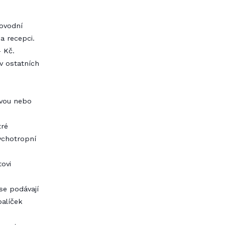
dovodní
a recepci.
- Kč.
 v ostatních
ěvou nebo
tré
sychotropní
tovi
se podávají
balíček