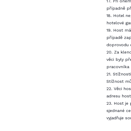
17. Při one
případně p
18. Hotel n
hotelové ga
19. Host má
případě zap
doprovodu d
20. Za klen
věci byly p
pracovníka 
21. Stížnos
Stížnost mů
22. Věci ho
adresu host
23. Host je
sjednané ce
vyjadřuje so