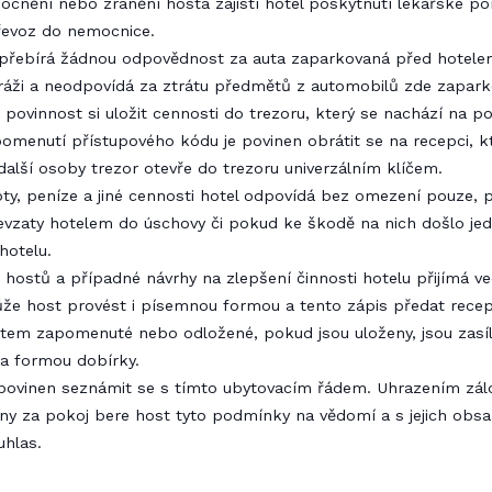
mocnění nebo zranění hosta zajistí hotel poskytnutí lékařské p
řevoz do nemocnice.
epřebírá žádnou odpovědnost za auta zaparkovaná před hotele
ráži a neodpovídá za ztrátu předmětů z automobilů zde zapar
 povinnost si uložit cennosti do trezoru, který se nachází na po
omenutí přístupového kódu je povinen obrátit se na recepci, k
alší osoby trezor otevře do trezoru univerzálním klíčem.
oty, peníze a jiné cennosti hotel odpovídá bez omezení pouze, 
řevzaty hotelem do úschovy či pokud ke škodě na nich došlo j
hotelu.
ti hostů a případné návrhy na zlepšení činnosti hotelu přijímá ve
že host provést i písemnou formou a tento zápis předat recepc
stem zapomenuté nebo odložené, pokud jsou uloženy, jsou zasí
a formou dobírky.
 povinen seznámit se s tímto ubytovacím řádem. Uhrazením zálo
ny za pokoj bere host tyto podmínky na vědomí a s jejich ob
uhlas.