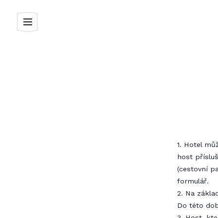
1. Hotel mů
host příslu
(cestovní p
formulář.
2. Na zákla
Do této dob
3. Host, kt