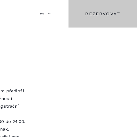
REZERVOVAT
cs
em předloží
žnosti
gistrační
00 do 24:00.
inak.
ející noc.