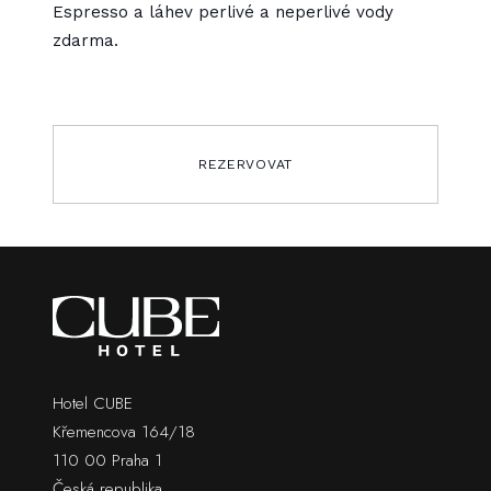
Espresso a láhev perlivé a neperlivé vody
zdarma.
REZERVOVAT
Hotel CUBE
Křemencova 164/18
110 00 Praha 1
Česká republika