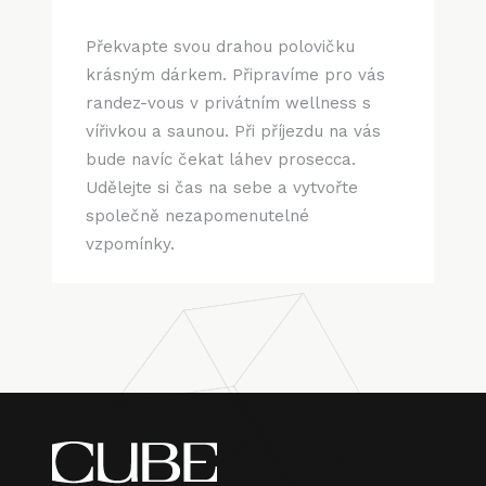
Překvapte svou drahou polovičku
krásným dárkem. Připravíme pro vás
randez-vous v privátním wellness s
vířivkou a saunou. Při příjezdu na vás
bude navíc čekat láhev prosecca.
Udělejte si čas na sebe a vytvořte
společně nezapomenutelné
vzpomínky.