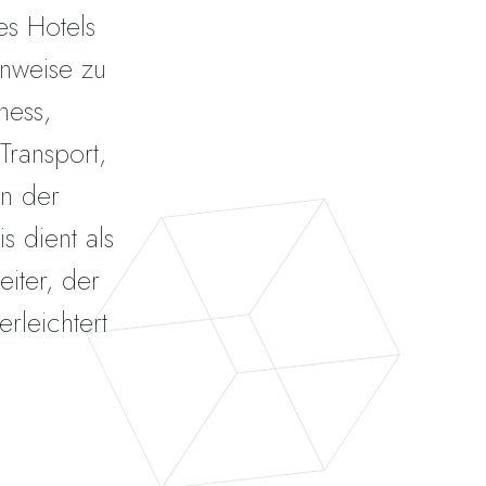
es Hotels
inweise zu
ness,
Transport,
in der
 dient als
eiter, der
rleichtert