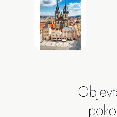
Objev
poko