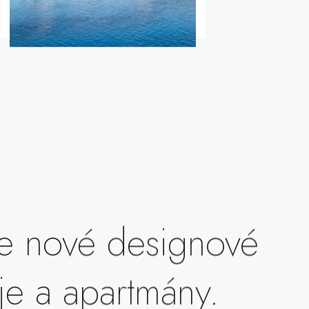
te nové
designové
je
a apartmány.